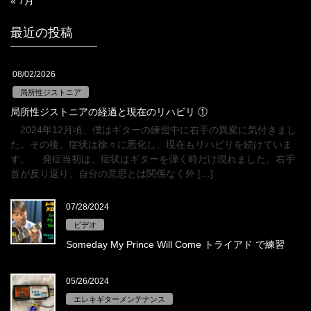
« 7月
最近の投稿
08/02/2026
局所性ジストニア
局所性ジストニアの経過と現在のリハビリ ①
2024年12月頃、僕はギターの練習中に右手の異変に気付きまし
た。その後、症状は徐々に悪化し、現在もリハビリを続けていま
す。 発症当初は、症状はギターを弾く時だけ現れました。右手
首が反り返り、自分の意思とは関係なく外 […]
07/28/2024
ビデオ
Someday My Prince Will Come トライアド で練習
05/26/2024
エレキギターメンテナンス